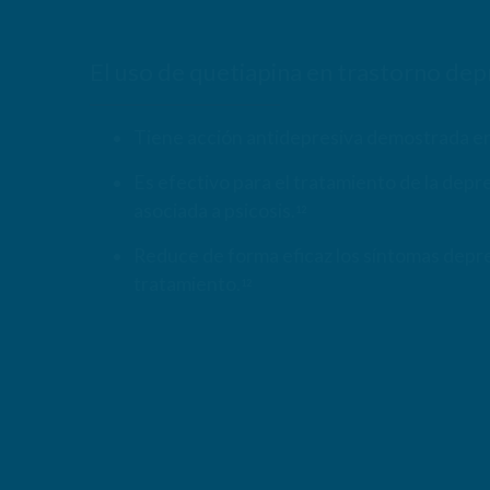
El uso de quetiapina en trastorno dep
Tiene acción antidepresiva demostrada en
Es efectivo para el tratamiento de la depres
asociada a psicosis.
12
Reduce de forma eficaz los síntomas depre
tratamiento.
12