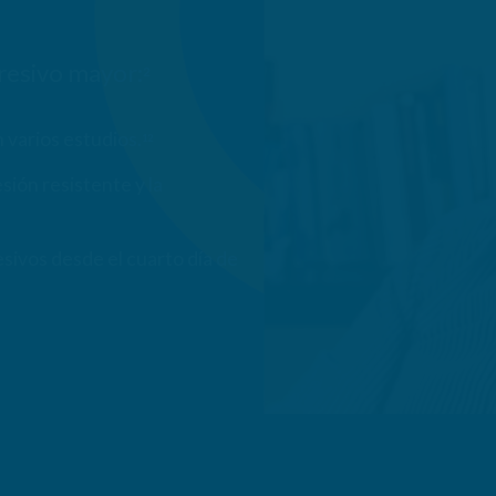
resivo mayor:
2
 varios estudios.
12
ión resistente y la
sivos desde el cuarto día de