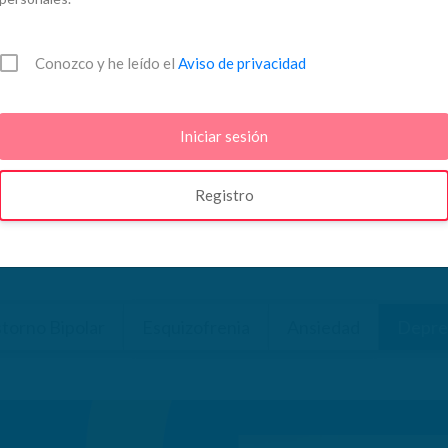
Conozco y he leído el
Aviso de privacidad
Registro
torno Bipolar
Esquizofrenia
Ansiedad
Depre