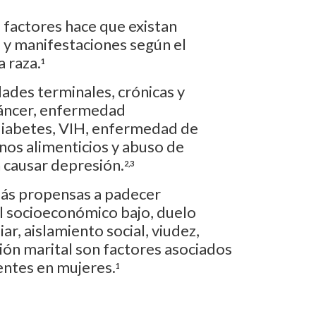
 factores hace que existan
 y manifestaciones según el
a raza.
1
des terminales, crónicas y
áncer, enfermedad
diabetes, VIH, enfermedad de
nos alimenticios y abuso de
 causar depresión.
2,3
ás propensas a padecer
el socioeconómico bajo, duelo
ar, aislamiento social, viudez,
ión marital son factores asociados
entes en mujeres.
1