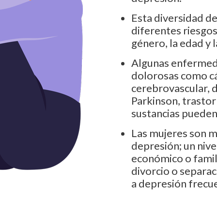
Esta diversidad de
diferentes riesgos
género, la edad y l
Algunas enfermeda
dolorosas como c
cerebrovascular, 
Parkinson, trastor
sustancias pueden
Las mujeres son m
depresión; un niv
económico o famili
divorcio o separac
a depresión frecu