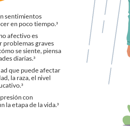
on sentimientos
cer en poco tiempo.
3
no afectivo es
ar problemas graves
cómo se siente, piensa
des diarias.
3
dad que puede afectar
d, la raza, el nivel
ucativo.
3
epresión con
 la etapa de la vida.
3