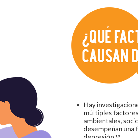
Hay investigacion
múltiples factores
ambientales, socio
desempeñan una fu
depresión.
1,3