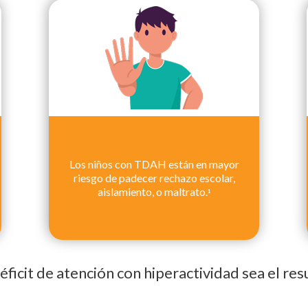
Los niños con TDAH están en mayor
riesgo de padecer rechazo escolar,
aislamiento, o maltrato.
1
éficit de atención con hiperactividad sea el r