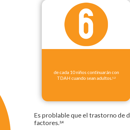
de cada 10 niños continuarán con
TDAH cuando sean adultos.
1.2
Es problable que el trastorno de d
factores.
3,4