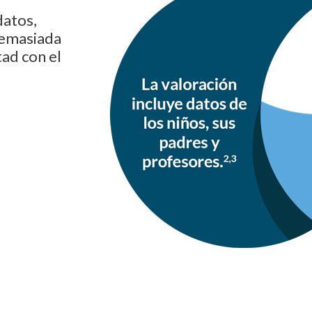
datos,
 demasiada
tad con el