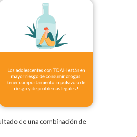
Los adolescentes con TDAH están en
mayor riesgo de consumir drogas,
tener comportamiento impulsivo o de
riesgo y de problemas legales.
1
esultado de una combinación de