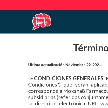
Skip
to
the
content
Término
Última actualización Noviembre 22, 2021.
I.- CONDICIONES GENERALES.
E
Condiciones”) que serán aplicabl
corresponde a Moksha8 Farmacéutica
subsidiarias (referidas conjuntame
la dirección electrónica URL
ww