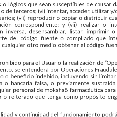
os o lógicos que sean susceptibles de causar
 de terceros; (vi) intentar, acceder, utilizar 
rios; (vii) reproducir o copiar o distribuir cu
ción correspondiente; y (vii) realizar o int
 inversa, desensamblar, listar, imprimir 
te del código fuente o compilado que inte
cualquier otro medio obtener el código fuent
hibido para el Usuario la realización de “Oper
nto, se entenderá por Operaciones Fraudulen
o o beneficio indebido, incluyendo sin limitar 
a o bancaria falsa, o previamente sustraída
quier personal de moksha8 farmacéutica para 
do o reiterado que tenga como propósito eng
bilidad y continuidad del funcionamiento podr