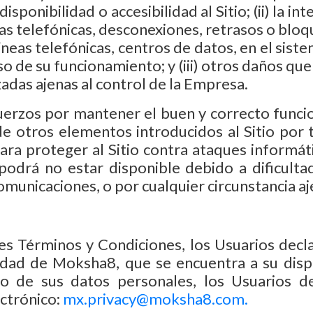
isponibilidad o accesibilidad al Sitio; (ii) la 
rías telefónicas, desconexiones, retrasos o bl
líneas telefónicas, centros de datos, en el sist
so de su funcionamiento; y (iii) otros daños q
adas ajenas al control de la Empresa.
erzos por mantener el buen y correcto funcio
 de otros elementos introducidos al Sitio po
ra proteger al Sitio contra ataques informát
odrá no estar disponible debido a dificultade
omunicaciones, o por cualquier circunstancia aj
tes Términos y Condiciones, los Usuarios dec
idad de Moksha8, que se encuentra a su dispo
to de sus datos personales, los Usuarios 
ctrónico:
mx.privacy@moksha8.com.