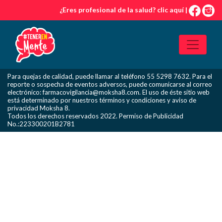
Skip
¿Eres profesional de la salud?
clic aquí
|
to
the
content
Para quejas de calidad, puede llamar al teléfono 55 5298 7632. Para el
reporte o sospecha de eventos adversos, puede comunicarse al correo
electrónico: farmacovigilancia@moksha8.com. El uso de éste sitio web
está determinado por nuestros
términos y condiciones
y
aviso de
privacidad
Moksha 8.
Todos los derechos reservados 2022.
Permiso de Publicidad
No.:223300201B2781